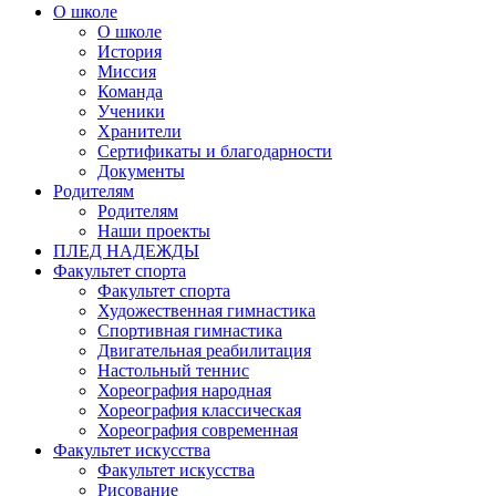
О школе
О школе
История
Миссия
Команда
Ученики
Хранители
Сертификаты и благодарности
Документы
Родителям
Родителям
Наши проекты
ПЛЕД НАДЕЖДЫ
Факультет спорта
Факультет спорта
Художественная гимнастика
Спортивная гимнастика
Двигательная реабилитация
Настольный теннис
Хореография народная
Хореография классическая
Хореография современная
Факультет искусства
Факультет искусства
Рисование