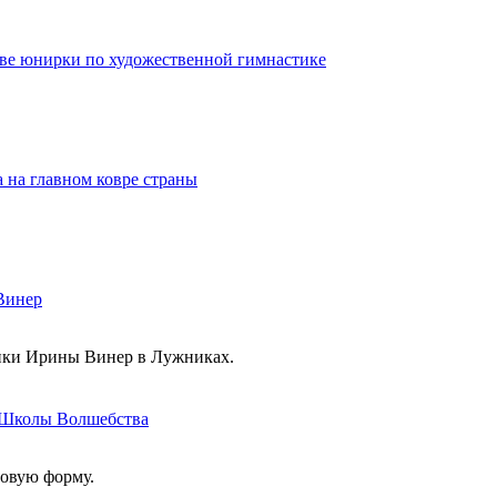
кве юнирки по художественной гимнастике
 на главном ковре страны
 Винер
стики Ирины Винер в Лужниках.
в Школы Волшебства
новую форму.