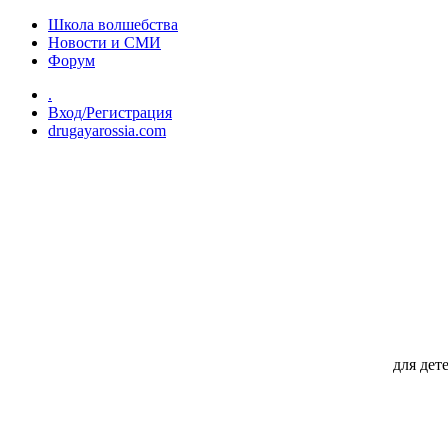
Перейти к основному содержанию
Школа волшебства
Новости и СМИ
Форум
.
Вход/Регистрация
drugayarossia.com
для дет