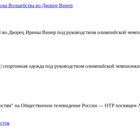
колы Волшебства во Дворце Винер
 во Дворец Ирины Винер под руководством олимпийской чемпион
er | спортивная одежда под руководством олимпийской чемпионки
ностям" на Общественное телевидение России — ОТР посвящен
асток