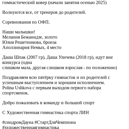
гимнастический ковер (начали занятия осенью 2025)
Волнуются все, от тренеров до родителей.
Соревнования по ОФП.
Наши малышки!
Мелания Бежанидзе, золото
Юлия Решетникова, бронза
Аполлинария Немых, 4 место
Даша Шпак (2007 гр), Даша Уличева (2018 гр), идут вне
конкурса (одна
слишком мала, другая слишком взрослая - по положению)
Поздравляем всю пятёрку гимнасток и их родителей с
успешным выступлением и хорошим исполнением.
Polina Ushkova с первым выходом первого набора
спортсменок.
Добро пожаловать в команду и большой спорт
С Художественная гимнастика спорта ЛИН
#синдромДауна #СтартДляЧемпиона
#художественнаягимнастика