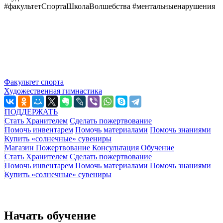
#факультетСпортаШколаВолшебства #ментальныенарушения
Факультет спорта
Художественная гимнастика
ПОДДЕРЖАТЬ
Стать Хранителем
Сделать пожертвование
Помочь инвентарем
Помочь материалами
Помочь знаниями
Купить «солнечные» сувениры
Магазин
Пожертвование
Консультация
Обучение
Стать Хранителем
Сделать пожертвование
Помочь инвентарем
Помочь материалами
Помочь знаниями
Купить «солнечные» сувениры
Начать обучение