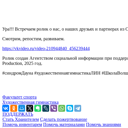
Ура!!! Встречаем ролик о нас, о наших друзьях и партнерах 
Смотрим, репостим, развиваем.
https://vkvideo.ru/video-210944840_456239444
Ролик создан Агентством социальной информации при поддер
Production, 2025 год.
#синдромДауна #художественнаягимнастикаЛИН #ШколаВолш
Факультет спорта
Художественная гимнастика
ПОДДЕРЖАТЬ
Стать Хранителем
Сделать пожертвование
Помочь инвентарем
Помочь материалами
Помочь знаниями