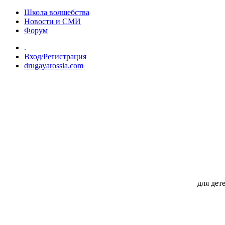
Перейти к основному содержанию
Школа волшебства
Новости и СМИ
Форум
.
Вход/Регистрация
drugayarossia.com
для дет