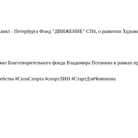
из Санкт - Петербурга Фонд "ДВИЖЕНИЕ" СПб, о развитии Худож
жке Благотворительного фонда Владимира Потанина в рамках п
ебства #СилаСпорта #спортЛИН #СтартДляЧемпиона