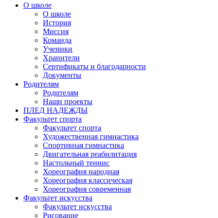
О школе
О школе
История
Миссия
Команда
Ученики
Хранители
Сертификаты и благодарности
Документы
Родителям
Родителям
Наши проекты
ПЛЕД НАДЕЖДЫ
Факультет спорта
Факультет спорта
Художественная гимнастика
Спортивная гимнастика
Двигательная реабилитация
Настольный теннис
Хореография народная
Хореография классическая
Хореография современная
Факультет искусства
Факультет искусства
Рисование