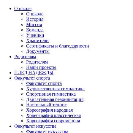
О школе
О школе
История
Миссия
Команда
Ученики
Хранители
Сертификаты и благодарности
Документы
Родителям
Родителям
Наши проекты
ПЛЕД НАДЕЖДЫ
Факультет спорта
Факультет спорта
Художественная гимнастика
Спортивная гимнастика
Двигательная реабилитация
Настольный теннис
Хореография народная
Хореография классическая
Хореография современная
Факультет искусства
Факультет искусства