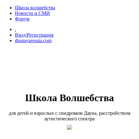
Перейти к основному содержанию
Школа волшебства
Новости и СМИ
Форум
.
Вход/Регистрация
drugayarossia.com
Школа Волшебства
для детей и взрослых с синдромом Дауна, расстройством
аутистического спектра