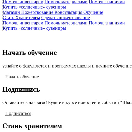
Помочь инвентарем
Помочь материалами
Помочь знаниями
Купить «солнечные» сувениры
Магазин
Пожертвование
Консультация
Обучение
Стать Хранителем
Сделать пожертвование
Помочь инвентарем
Помочь материалами
Помочь знаниями
Купить «солнечные» сувениры
Начать обучение
узнайте о факультетах и программах школы и начните обучение
Начать обучение
Подпишись
Оставайтесь на связи! Будьте в курсе новостей и событий "Шк
Подписаться
Стань хранителем