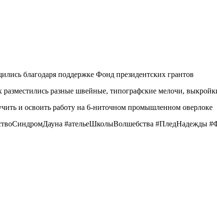
щились благодаря поддержке Фонд президентских грантов
ых разместились разные швейные, типографские мелочи, выкройк
учить и освоить работу на 6-ниточном промышленном оверлоке
йствоСиндромДауна #ательеШколыВолшебства #ПледНадежды 