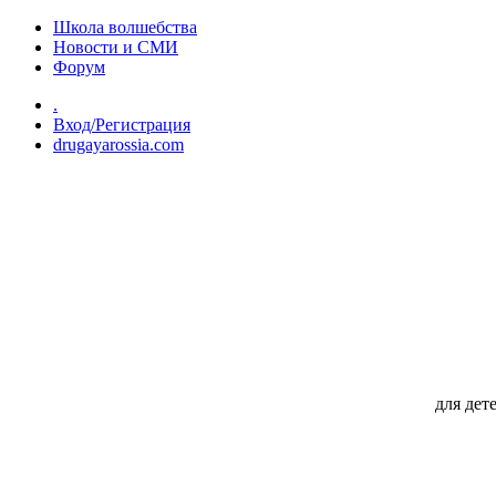
Перейти к основному содержанию
Школа волшебства
Новости и СМИ
Форум
.
Вход/Регистрация
drugayarossia.com
для дет