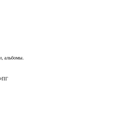
и, альбомы.
#ФПГ