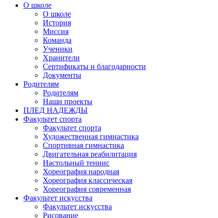
О школе
О школе
История
Миссия
Команда
Ученики
Хранители
Сертификаты и благодарности
Документы
Родителям
Родителям
Наши проекты
ПЛЕД НАДЕЖДЫ
Факультет спорта
Факультет спорта
Художественная гимнастика
Спортивная гимнастика
Двигательная реабилитация
Настольный теннис
Хореография народная
Хореография классическая
Хореография современная
Факультет искусства
Факультет искусства
Рисование