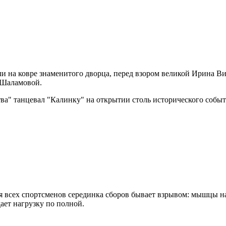
и на ковре знаменитого дворца, перед взором великой Ирина В
 Шаламовой.
 танцевал "Калинку" на открытии столь исторического события
я всех спортсменов серединка сборов бывает взрывом: мышцы нач
ает нагрузку по полной.