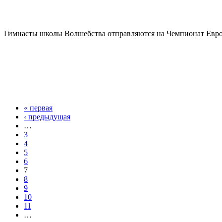
Гимнасты школы Волшебства отправляются на Чемпионат Евр
« первая
Страницы
‹ предыдущая
…
3
4
5
6
7
8
9
10
11
…