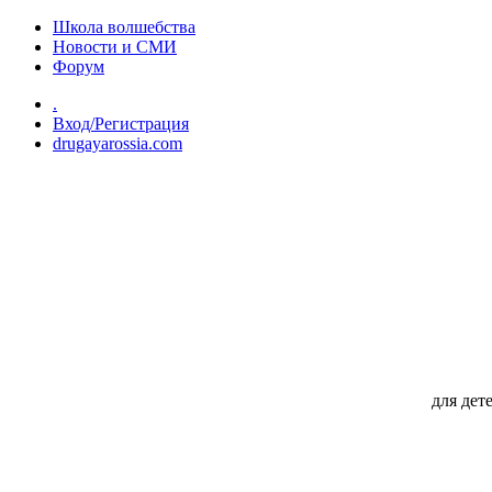
Перейти к основному содержанию
Школа волшебства
Новости и СМИ
Форум
.
Вход/Регистрация
drugayarossia.com
для дет