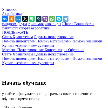
Ученики
Акробатика
синдром Дауна
трисомия
инвалиды
Школа Волшебства
факультет спорта
акробатика
ПОДДЕРЖАТЬ
Стать Хранителем
Сделать пожертвование
Помочь инвентарем
Помочь материалами
Помочь знаниями
Купить «солнечные» сувениры
Магазин
Пожертвование
Консультация
Обучение
Стать Хранителем
Сделать пожертвование
Помочь инвентарем
Помочь материалами
Помочь знаниями
Купить «солнечные» сувениры
Начать обучение
узнайте о факультетах и программах школы и начните
обучение прямо сейчас
Начать обучение