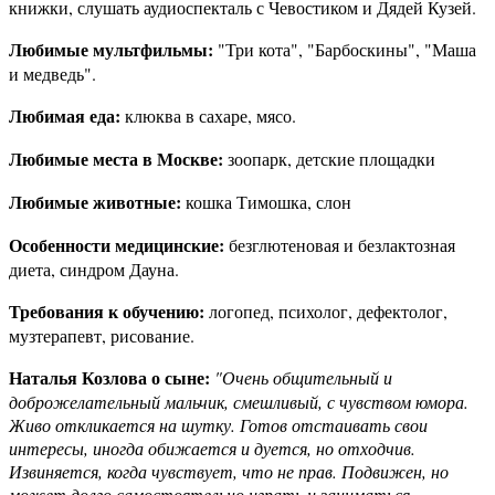
книжки, слушать аудиоспекталь с Чевостиком и Дядей Кузей.
Любимые мультфильмы:
"Три кота", "Барбоскины", "Маша
и медведь".
Любимая еда:
клюква в сахаре, мясо.
Любимые места в Москве:
зоопарк, детские площадки
Любимые животные:
кошка Тимошка, слон
Особенности медицинские:
безглютеновая и безлактозная
диета, синдром Дауна.
Требования к обучению:
логопед, психолог, дефектолог,
музтерапевт, рисование.
Наталья Козлова о сыне:
"Очень общительный и
доброжелательный мальчик, смешливый, с чувством юмора.
Живо откликается на шутку. Готов отстаивать свои
интересы, иногда обижается и дуется, но отходчив.
Извиняется, когда чувствует, что не прав. Подвижен, но
может долго самостоятельно играть и заниматься,