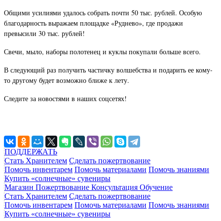
Общими усилиями удалось собрать почти 50 тыс. рублей. Особую
благодарность выражаем площадке «Руднево», где продажи
превысили 30 тыс. рублей!
Свечи, мыло, наборы полотенец и куклы покупали больше всего.
В следующий раз получить частичку волшебства и подарить ее кому-
то другому будет возможно ближе к лету.
Следите за новостями в наших соцсетях!
ПОДДЕРЖАТЬ
Стать Хранителем
Сделать пожертвование
Помочь инвентарем
Помочь материалами
Помочь знаниями
Купить «солнечные» сувениры
Магазин
Пожертвование
Консультация
Обучение
Стать Хранителем
Сделать пожертвование
Помочь инвентарем
Помочь материалами
Помочь знаниями
Купить «солнечные» сувениры