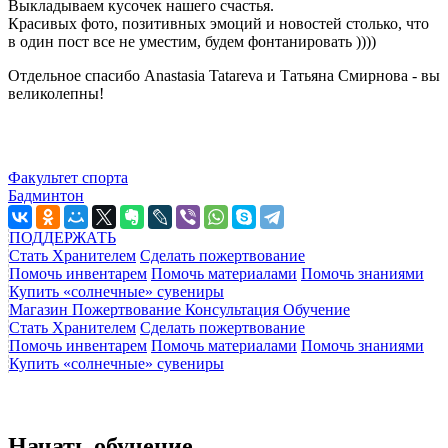
Выкладываем кусочек нашего счастья.
Красивых фото, позитивных эмоций и новостей столько, что
в один пост все не уместим, будем фонтанировать ))))
Отдельное спасибо Anastasia Tatareva и Татьяна Смирнова - вы
великолепны!
Факультет спорта
Бадминтон
ПОДДЕРЖАТЬ
Стать Хранителем
Сделать пожертвование
Помочь инвентарем
Помочь материалами
Помочь знаниями
Купить «солнечные» сувениры
Магазин
Пожертвование
Консультация
Обучение
Стать Хранителем
Сделать пожертвование
Помочь инвентарем
Помочь материалами
Помочь знаниями
Купить «солнечные» сувениры
Начать обучение