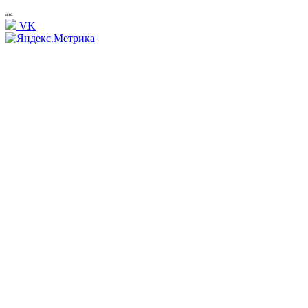
and
VK