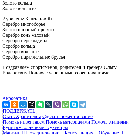
Золото кольца
Золото вольные
2 уровень: Каштанов Ян
Серебро многоборье
Золото опорный прыжок
Серебро конь маховый
Серебро перекладина
Серебро кольца
Серебро вольные
Серебро параллельные брусья
Поздравляем спортсменов, родителей и тренера Ольгу
Валериевну Попову с успешными соревнованиями
Акробатика
ПОДДЕРЖАТЬ
Стать Хранителем
Сделать пожертвование
Помочь инвентарем
Помочь материалами
Помочь знаниями
Купить «солнечные» сувениры
Магазин
Пожертвование
Консультация
Обучение