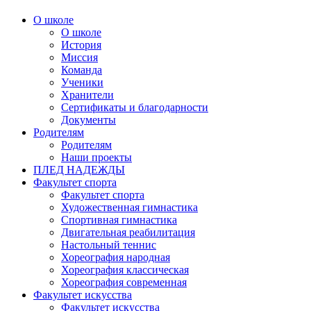
О школе
О школе
История
Миссия
Команда
Ученики
Хранители
Сертификаты и благодарности
Документы
Родителям
Родителям
Наши проекты
ПЛЕД НАДЕЖДЫ
Факультет спорта
Факультет спорта
Художественная гимнастика
Спортивная гимнастика
Двигательная реабилитация
Настольный теннис
Хореография народная
Хореография классическая
Хореография современная
Факультет искусства
Факультет искусства