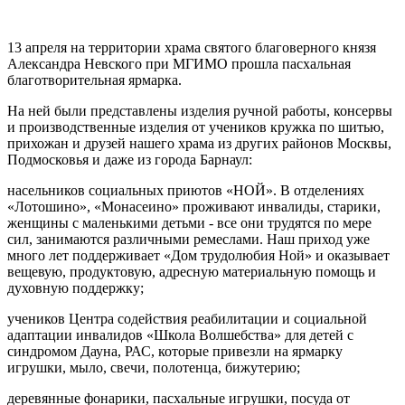
13 апреля на территории храма святого благоверного князя
Александра Невского при МГИМО прошла пасхальная
благотворительная ярмарка.
На ней были представлены изделия ручной работы, консервы
и производственные изделия от учеников кружка по шитью,
прихожан и друзей нашего храма из других районов Москвы,
Подмосковья и даже из города Барнаул:
насельников социальных приютов «НОЙ». В отделениях
«Лотошино», «Монасеино» проживают инвалиды, старики,
женщины с маленькими детьми - все они трудятся по мере
сил, занимаются различными ремеслами. Наш приход уже
много лет поддерживает «Дом трудолюбия Ной» и оказывает
вещевую, продуктовую, адресную материальную помощь и
духовную поддержку;
учеников Центра содействия реабилитации и социальной
адаптации инвалидов «Школа Волшебства» для детей с
синдромом Дауна, РАС, которые привезли на ярмарку
игрушки, мыло, свечи, полотенца, бижутерию;
деревянные фонарики, пасхальные игрушки, посуда от