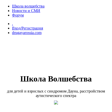
Перейти к основному содержанию
Школа волшебства
Новости и СМИ
Форум
.
Вход/Регистрация
drugayarossia.com
Школа Волшебства
для детей и взрослых с синдромом Дауна, расстройством
аутистического спектра