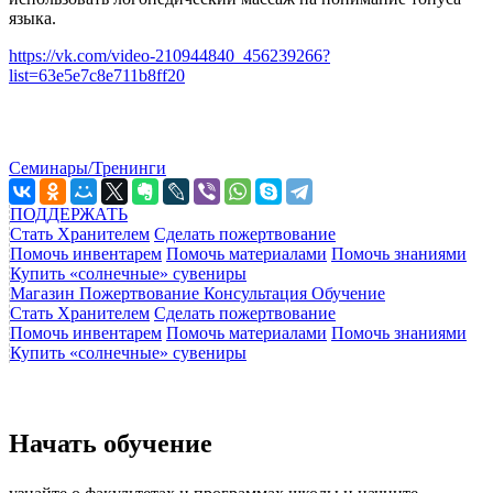
языка.
https://vk.com/video-210944840_456239266?
list=63e5e7c8e711b8ff20
Семинары/Тренинги
ПОДДЕРЖАТЬ
Стать Хранителем
Сделать пожертвование
Помочь инвентарем
Помочь материалами
Помочь знаниями
Купить «солнечные» сувениры
Магазин
Пожертвование
Консультация
Обучение
Стать Хранителем
Сделать пожертвование
Помочь инвентарем
Помочь материалами
Помочь знаниями
Купить «солнечные» сувениры
Начать обучение
узнайте о факультетах и программах школы и начните