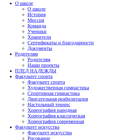
О школе
О школе
История
Миссия
Команда
Ученики
Хранители
Сертификаты и благодарности
Документы
Родителям
Родителям
Наши проекты
ПЛЕД НАДЕЖДЫ
Факультет спорта
Факультет спорта
Художественная гимнастика
Спортивная гимнастика
Двигательная реабилитация
Настольный теннис
Хореография народная
Хореография классическая
Хореография современная
Факультет искусства
Факультет искусства
Рисование