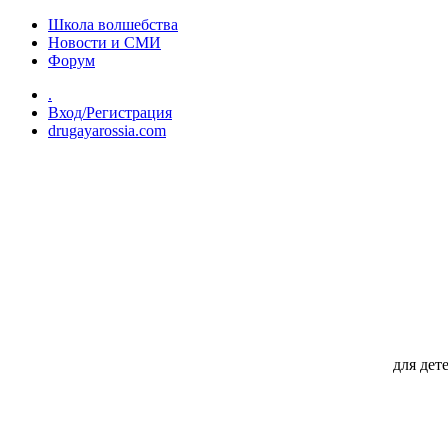
Перейти к основному содержанию
Школа волшебства
Новости и СМИ
Форум
.
Вход/Регистрация
drugayarossia.com
для дет