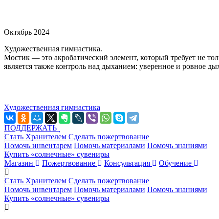
Октябрь 2024
Художественная гимнастика.
Мостик — это акробатический элемент, который требует не то
является также контроль над дыханием: уверенное и ровное дых
Художественная гимнастика
ПОДДЕРЖАТЬ
Стать Хранителем
Сделать пожертвование
Помочь инвентарем
Помочь материалами
Помочь знаниями
Купить «солнечные» сувениры
Магазин
Пожертвование
Консультация
Обучение
Стать Хранителем
Сделать пожертвование
Помочь инвентарем
Помочь материалами
Помочь знаниями
Купить «солнечные» сувениры