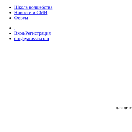
Перейти к основному содержанию
Школа волшебства
Новости и СМИ
Форум
.
Вход/Регистрация
drugayarossia.com
для дет