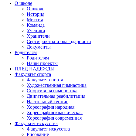
О школе
О школе
История
Миссия
Команда
Ученики
Хранители
Сертификаты и благодарности
Документы
Родителям
Родителям
Наши проекты
ПЛЕД НАДЕЖДЫ
Факультет спорта
Факультет спорта
Художественная гимнастика
Спортивная гимнастика
Двигательная реабилитация
Настольный теннис
Хореография народная
Хореография классическая
Хореография современная
Факультет искусства
Факультет искусства
Рисование