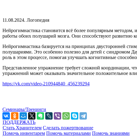
11.08.2024. Логопедия
Нейрогимнастика становится всё более популярным методом, 
работы обоих полушарий мозга. Они способствуют развитию 
Нейрогимнастика базируется на принципах двусторонней стим
полушариями. Это особенно полезно для детей с синдромом Да
роль в этом процессе, помогая улучшать когнитивные способн
Представленное упражнение требует сложной координации, чт
упражнений может оказывать значительное положительное влия
https://vk.com/video-210944840_456239294
Семинары/Тренинги
ПОДДЕРЖАТЬ
Стать Хранителем
Сделать пожертвование
Помочь инвентарем
Помочь материалами
Помочь знаниями