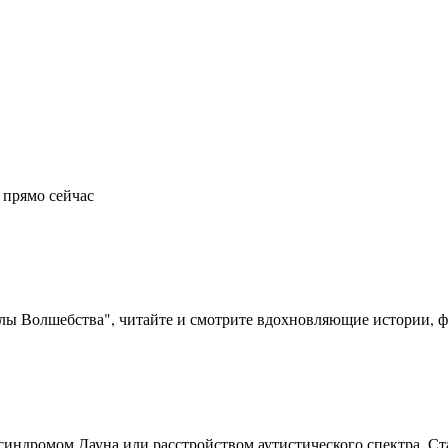
 прямо сейчас
олы Волшебства", читайте и смотрите вдохновляющие истории, фо
синдромом Дауна или расстройством аутистического спектра. Ста