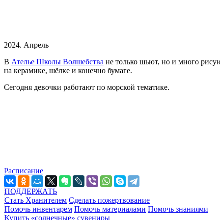
2024. Апрель
В
Ателье Школы Волшебства
не только шьют, но и много рис
на керамике, шёлке и конечно бумаге.
Сегодня девочки работают по морской тематике.
Расписание
ПОДДЕРЖАТЬ
Стать Хранителем
Сделать пожертвование
Помочь инвентарем
Помочь материалами
Помочь знаниями
Купить «солнечные» сувениры