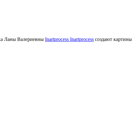
ика Ланы Валериевны
Inartprocess Inartprocess
создают картины