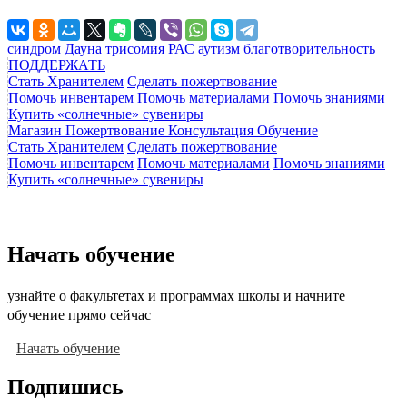
синдром Дауна
трисомия
РАС
аутизм
благотворительность
ПОДДЕРЖАТЬ
Стать Хранителем
Сделать пожертвование
Помочь инвентарем
Помочь материалами
Помочь знаниями
Купить «солнечные» сувениры
Магазин
Пожертвование
Консультация
Обучение
Стать Хранителем
Сделать пожертвование
Помочь инвентарем
Помочь материалами
Помочь знаниями
Купить «солнечные» сувениры
Начать обучение
узнайте о факультетах и программах школы и начните
обучение прямо сейчас
Начать обучение
Подпишись