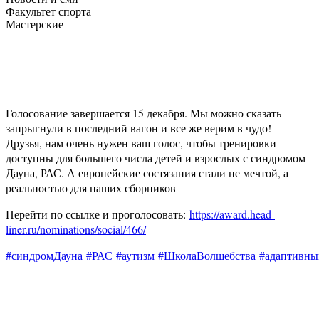
Факультет спорта
Мастерские
Голосование завершается 15 декабря. Мы можно сказать
запрыгнули в последний вагон и все же верим в чудо!
Друзья, нам очень нужен ваш голос, чтобы тренировки
доступны для большего числа детей и взрослых с синдромом
Дауна, РАС. А европейские состязания стали не мечтой, а
реальностью для наших сборников
Перейти по ссылке и проголосовать:
https://award.head-
liner.ru/nominations/social/466/
#синдромДауна
#РАС
#аутизм
#ШколаВолшебства
#адаптивны