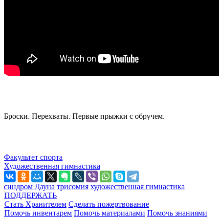
Броски. Перехваты. Первые прыжки с обручем.
Факультет спорта
Художественная гимнастика
синдром Дауна
трисомия
художественная гимнастика
ПОДДЕРЖАТЬ
Стать Хранителем
Сделать пожертвование
Помочь инвентарем
Помочь материалами
Помочь знаниями