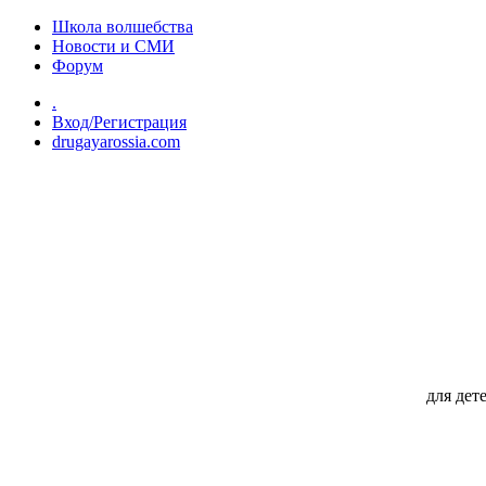
Перейти к основному содержанию
Школа волшебства
Новости и СМИ
Форум
.
Вход/Регистрация
drugayarossia.com
для дет