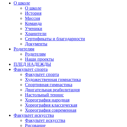
О школе
О школе
История
Миссия
Команда
Ученики
Хранители
Сертификаты и благодарности
Документы
Родителям
Родителям
Наши проекты
ПЛЕД НАДЕЖДЫ
Факультет спорта
Факультет спорта
Художественная гимнастика
Спортивная гимнастика
Двигательная реабилитация
Настольный теннис
Хореография народная
Хореография классическая
Хореография современная
Факультет искусства
Факультет искусства
Рисование