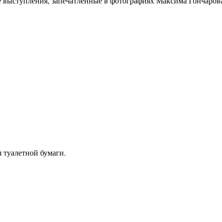
е выступления, запечатленные в фотографиях Максима Гончаров
я туалетной бумаги.