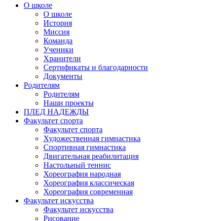
О школе
О школе
История
Миссия
Команда
Ученики
Хранители
Сертификаты и благодарности
Документы
Родителям
Родителям
Наши проекты
ПЛЕД НАДЕЖДЫ
Факультет спорта
Факультет спорта
Художественная гимнастика
Спортивная гимнастика
Двигательная реабилитация
Настольный теннис
Хореография народная
Хореография классическая
Хореография современная
Факультет искусства
Факультет искусства
Рисование