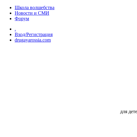
Перейти к основному содержанию
Школа волшебства
Новости и СМИ
Форум
.
Вход/Регистрация
drugayarossia.com
для дет