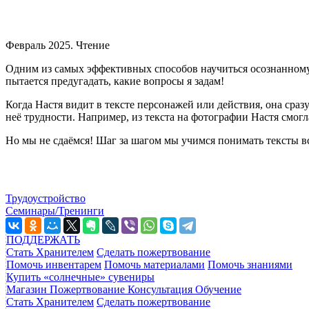
Февраль 2025. Чтение
Одним из самых эффективных способов научиться осознанному 
пытается предугадать, какие вопросы я задам!
Когда Настя видит в тексте персонажей или действия, она сраз
неё трудности. Например, из текста на фотографии Настя смогл
Но мы не сдаёмся! Шаг за шагом мы учимся понимать тексты в
Трудоустройство
Семинары/Тренинги
ПОДДЕРЖАТЬ
Стать Хранителем
Сделать пожертвование
Помочь инвентарем
Помочь материалами
Помочь знаниями
Купить «солнечные» сувениры
Магазин
Пожертвование
Консультация
Обучение
Стать Хранителем
Сделать пожертвование