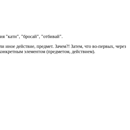
я "кати", "бросай", "отбивай".
и иное действие, предмет. Зачем?! Затем, что во-первых, через
 конкретным элементом (предметом, действием).