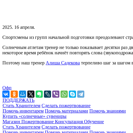
2025. 16 апреля.
Спортсмены из групп начальной подготовки преодолевают страх
Солнечным атлетам тренер не только показывает десятки раз дв
некоторое время ребёнок начнёт повторять слова (звукоподрожа
Поэтому наш тренер
Алиша Садекова
терпеливо шаг за шагом 
Офп
ПОДДЕРЖАТЬ
Стать Хранителем
Сделать пожертвование
Помочь инвентарем
Помочь материалами
Помочь знаниями
Купить «солнечные» сувениры
Магазин
Пожертвование
Консультация
Обучение
Стать Хранителем
Сделать пожертвование
Помочь инвентарем
Помочь материалами
Помочь знаниями