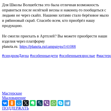
Для Школы Волшебства это была отличная возможность
оправиться после нелёгкой весны и наконец-то пообщаться с
людьми не через скайп. Нашими хитами стало берёзовое мыло
и рябиновый скраб. Спасибо всем, кто приобрёл нашу
продукцию.
⠀
Не смогли приехать в Артплей? Вы можете приобрести наши
изделия через платформу
planeta.ru.
https://planeta.ru/campaigns/141088
#синдромДауна
#особенныедети
#особенныевзрослые
#мастер
Мастерские
Мыловарение
ПОДДЕРЖАТЬ