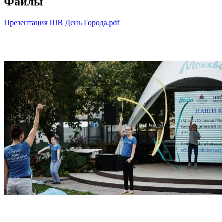
Файлы
Презентация ШВ День Города.pdf