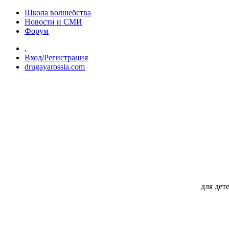
Перейти к основному содержанию
Школа волшебства
Новости и СМИ
Форум
.
Вход/Регистрация
drugayarossia.com
для дет