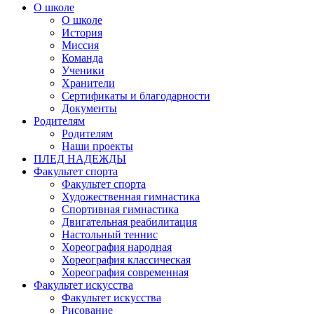
О школе
О школе
История
Миссия
Команда
Ученики
Хранители
Сертификаты и благодарности
Документы
Родителям
Родителям
Наши проекты
ПЛЕД НАДЕЖДЫ
Факультет спорта
Факультет спорта
Художественная гимнастика
Спортивная гимнастика
Двигательная реабилитация
Настольный теннис
Хореография народная
Хореография классическая
Хореография современная
Факультет искусства
Факультет искусства
Рисование