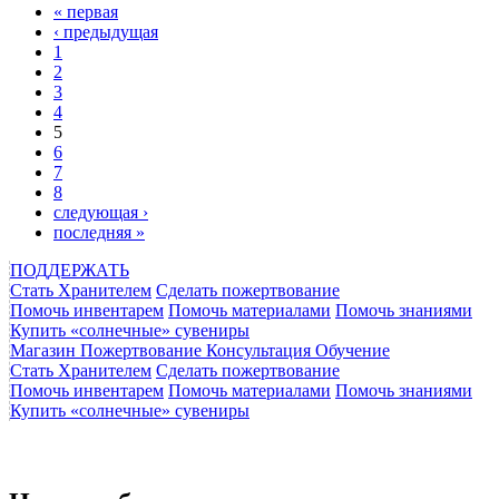
« первая
‹ предыдущая
1
2
3
4
5
6
7
8
следующая ›
последняя »
ПОДДЕРЖАТЬ
Стать Хранителем
Сделать пожертвование
Помочь инвентарем
Помочь материалами
Помочь знаниями
Купить «солнечные» сувениры
Магазин
Пожертвование
Консультация
Обучение
Стать Хранителем
Сделать пожертвование
Помочь инвентарем
Помочь материалами
Помочь знаниями
Купить «солнечные» сувениры