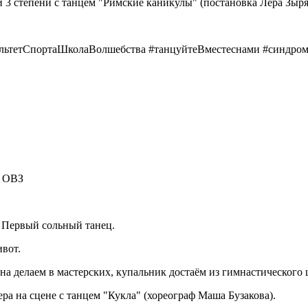
 3 степени с танцем "Римские каникулы" (постановка Лера Зыр
льтетСпортаШколаВолшебства #танцуйтеВместеснами #синдро
с ОВЗ
 Первый сольный танец.
ивот.
на делаем в мастерских, купальник достаём из гимнастического
ра на сцене с танцем "Кукла" (хореограф Маша Бузакова).