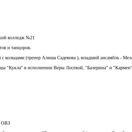
ский колледж №21
тов и танцоров.
 кольцами (тренер Алиша Садекова ), младший ансамбль - Мелан
цы "Кукла" в исполнении Веры Лосевой, "Балерина" и "Кармен" 
с ОВЗ