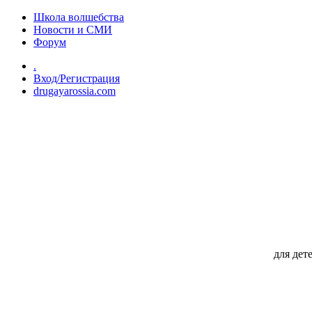
Перейти к основному содержанию
Школа волшебства
Новости и СМИ
Форум
.
Вход/Регистрация
drugayarossia.com
для дет