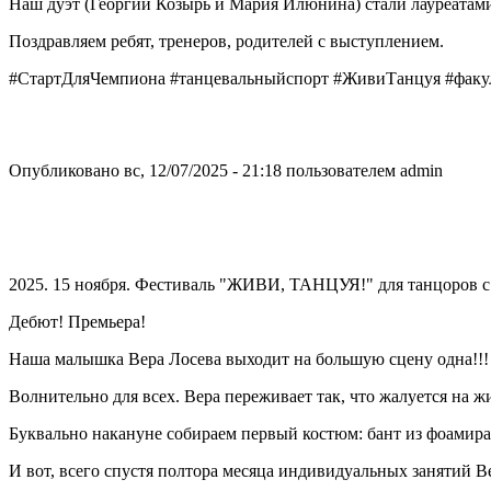
Наш дуэт (Георгий Козырь и Мария Илюнина) стали лауреатами
Поздравляем ребят, тренеров, родителей с выступлением.
#СтартДляЧемпиона #танцевальныйспорт #ЖивиТанцуя #факу
Опубликовано вс, 12/07/2025 - 21:18 пользователем
admin
2025. 15 ноября. Фестиваль "ЖИВИ, ТАНЦУЯ!" для танцоров 
Дебют! Премьера!
Наша малышка Вера Лосева выходит на большую сцену одна!!!
Волнительно для всех. Вера переживает так, что жалуется на ж
Буквально накануне собираем первый костюм: бант из фоамира
И вот, всего спустя полтора месяца индивидуальных занятий Ве