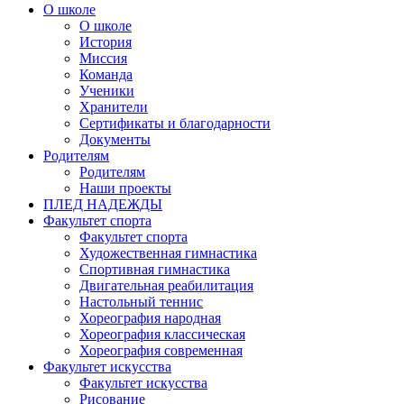
О школе
О школе
История
Миссия
Команда
Ученики
Хранители
Сертификаты и благодарности
Документы
Родителям
Родителям
Наши проекты
ПЛЕД НАДЕЖДЫ
Факультет спорта
Факультет спорта
Художественная гимнастика
Спортивная гимнастика
Двигательная реабилитация
Настольный теннис
Хореография народная
Хореография классическая
Хореография современная
Факультет искусства
Факультет искусства
Рисование