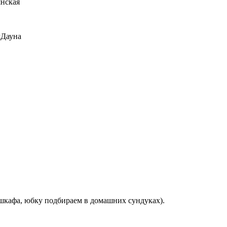
янская
мДауна
 шкафа, юбку подбираем в домашних сундуках).